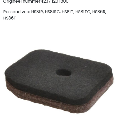
Origineel nummer4237 120 1800
Passend voorHS81R, HS81RC, HS81T, HS81TC, HS86R,
HS86T