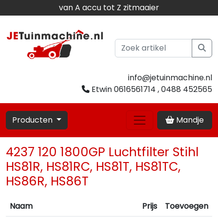
van A accu tot Z zitmaaier
info@jetuinmachine.nl
Etwin 0616561714 , 0488 452565
Producten
Mandje
4237 120 1800GP Luchtfilter Stihl
HS81R, HS81RC, HS81T, HS81TC,
HS86R, HS86T
Naam
Prijs
Toevoegen