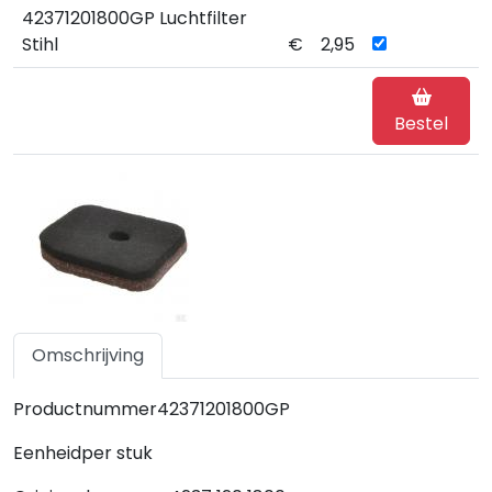
42371201800GP Luchtfilter
Stihl
€
2,95
Bestel
Omschrijving
Specificaties
Productnummer42371201800GP
Eenheidper stuk