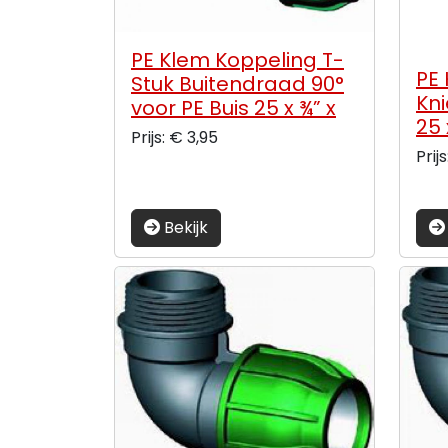
PE Klem Koppeling T-
PE
Stuk Buitendraad 90°
Kni
voor PE Buis 25 x ¾” x
25
25 mm
Prijs: € 3,95
Prij
Bekijk