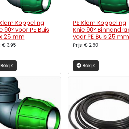
 Klem Koppeling
PE Klem Koppeling
e 90° voor PE Buis
Knie 90° Binnendr
 x 25 mm
voor PE Buis 25 mm
½”
s: € 3,95
Prijs: € 2,50
Bekijk
Bekijk