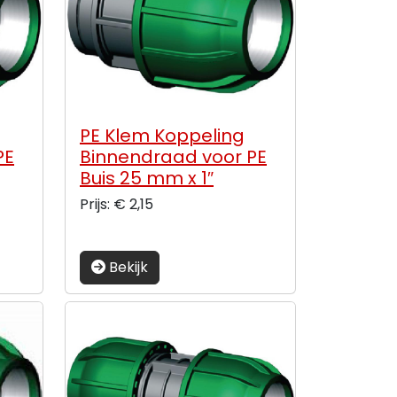
PE Klem Koppeling
PE
Binnendraad voor PE
Buis 25 mm x 1″
Prijs: € 2,15
Bekijk