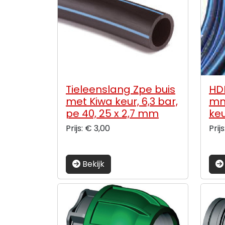
Tieleenslang Zpe buis
HDP
met Kiwa keur, 6,3 bar,
mm
pe 40, 25 x 2,7 mm
keu
Prijs: € 3,00
Prij
Bekijk