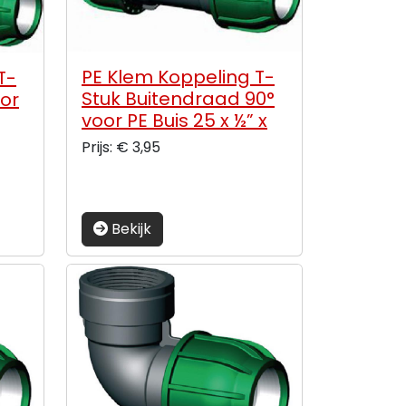
PE Klem Koppeling T-
T-
Stuk Buitendraad 90°
oor
voor PE Buis 25 x ½” x
25 mm
Prijs: € 3,95
Bekijk