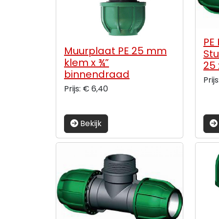
PE 
Muurplaat PE 25 mm
Stu
klem x ¾”
25
binnendraad
Prij
Prijs: € 6,40
Bekijk