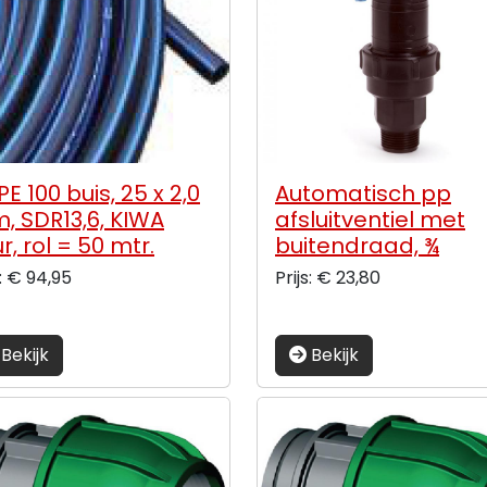
E 100 buis, 25 x 2,0
Automatisch pp
, SDR13,6, KIWA
afsluitventiel met
r, rol = 50 mtr.
buitendraad, ¾
s: € 94,95
Prijs: € 23,80
Bekijk
Bekijk