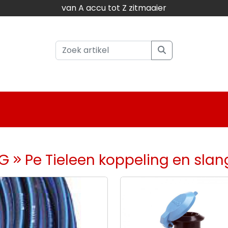
van A accu tot Z zitmaaier
NG
Pe Tieleen koppeling en slan