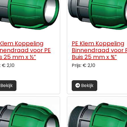
 Klem Koppeling
PE Klem Koppeling
nnendraad voor PE
Binnendraad voor 
s 25 mm x ½”
Buis 25 mm x ¾”
: € 2,10
Prijs: € 2,10
Bekijk
Bekijk