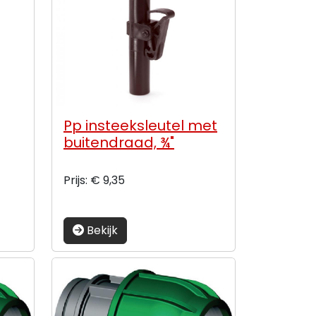
Pp insteeksleutel met
buitendraad, ¾"
Prijs: € 9,35
Bekijk