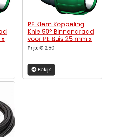
PE Klem Koppeling
aad
Knie 90° Binnendraad
 x
voor PE Buis 25 mm x
¾”
Prijs: € 2,50
Bekijk