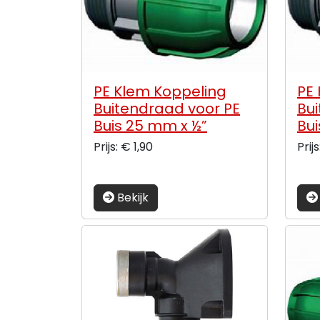
PE Klem Koppeling
PE
Buitendraad voor PE
Bu
Buis 25 mm x ½”
Bui
Prijs: € 1,90
Prijs
Bekijk