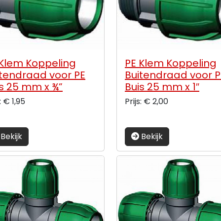
 Klem Koppeling
PE Klem Koppeling
itendraad voor PE
Buitendraad voor P
s 25 mm x ¾”
Buis 25 mm x 1″
: € 1,95
Prijs: € 2,00
Bekijk
Bekijk