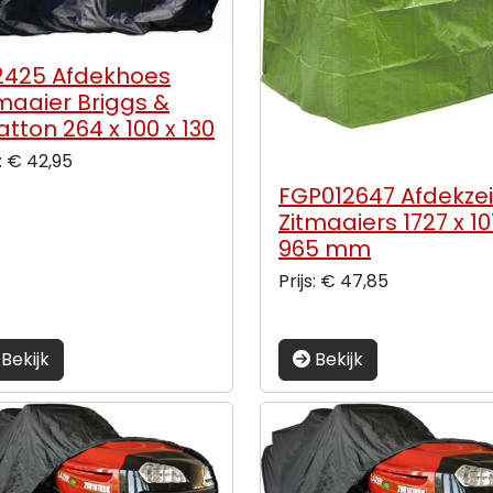
2425 Afdekhoes
maaier Briggs &
atton 264 x 100 x 130
s: € 42,95
FGP012647 Afdekzei
Zitmaaiers 1727 x 10
965 mm
Prijs: € 47,85
Bekijk
Bekijk