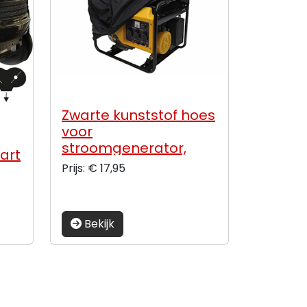
Zwarte kunststof hoes
voor
stroomgenerator,
art
afmetingen 73 x 53 x
Prijs: € 17,95
oot
61cm.
:
Bekijk