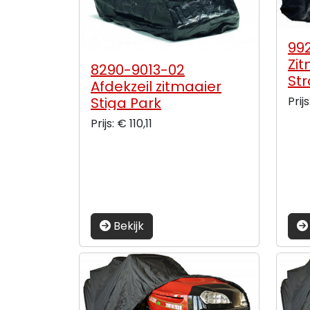
99
Zit
8290-9013-02
Str
Afdekzeil zitmaaier
Prij
Stiga Park
Prijs: € 110,11
Bekijk