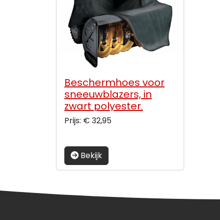
Beschermhoes voor
sneeuwblazers, in
zwart polyester.
Afmetingen: 196 x
Prijs: € 32,95
123/96 x 114cm
Bekijk