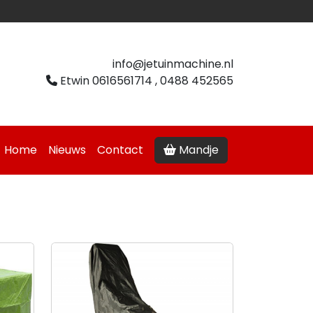
info@jetuinmachine.nl
Etwin 0616561714 , 0488 452565
Home
Nieuws
Contact
Mandje