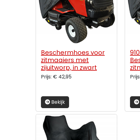
Beschermhoes voor
91
zitmaaiers met
Be
zijuitworp, in zwart
zi
polyester. Afmetingen
ac
Prijs: € 42,95
Prij
177 x 110 x 110
zwa
127
Bekijk