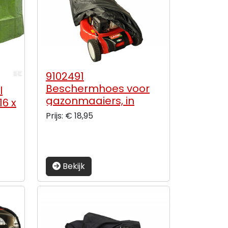
9102491
Beschermhoes voor
l
gazonmaaiers, in
16 x
zwart polyester.
Prijs: € 18,95
Afmetingen 185 x 59 x
68cm
Bekijk