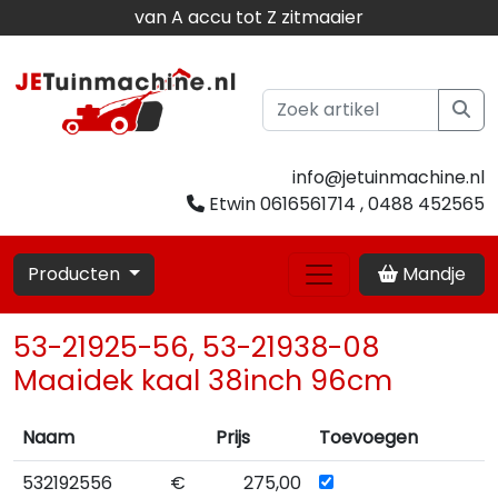
van A accu tot Z zitmaaier
info@jetuinmachine.nl
Etwin 0616561714 , 0488 452565
Producten
Mandje
53-21925-56, 53-21938-08
Maaidek kaal 38inch 96cm
Naam
Prijs
Toevoegen
532192556
€
275,00