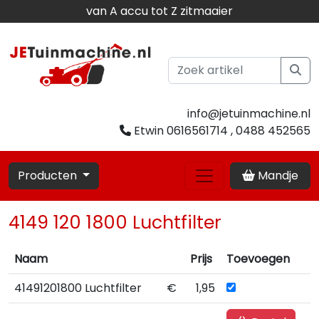
van A accu tot Z zitmaaier
info@jetuinmachine.nl
Etwin 0616561714 , 0488 452565
Producten
Mandje
4149 120 1800 Luchtfilter
Naam
Prijs
Toevoegen
41491201800 Luchtfilter
€
1,95