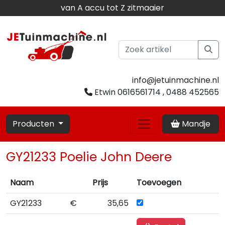
van A accu tot Z zitmaaier
info@jetuinmachine.nl
Etwin 0616561714 , 0488 452565
Producten
Mandje
GY21233 Poelie John Deere
Naam
Prijs
Toevoegen
GY21233
€
35,65