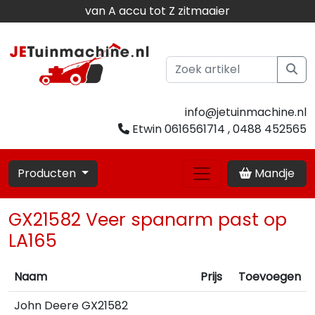
van A accu tot Z zitmaaier
info@jetuinmachine.nl
Etwin 0616561714 , 0488 452565
Producten
Mandje
GX21582 Veer spanarm past op
LA165
Naam
Prijs
Toevoegen
John Deere GX21582